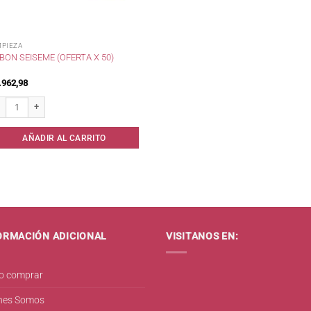
MPIEZA
BON SEISEME (OFERTA X 50)
.962,98
on Seiseme (oferta x 50) cantidad
AÑADIR AL CARRITO
ORMACIÓN ADICIONAL
VISITANOS EN:
 comprar
nes Somos