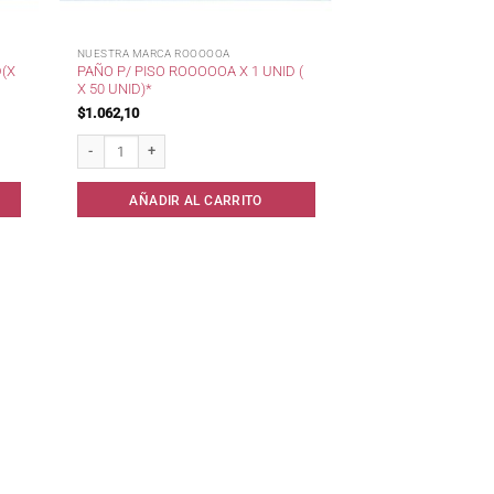
NUESTRA MARCA ROOOOOA
(X
PAÑO P/ PISO ROOOOOA X 1 UNID (
X 50 UNID)*
$
1.062,10
unid) cantidad
Paño p/ piso RoooooA x 1 unid ( x 50 unid)* cantidad
AÑADIR AL CARRITO