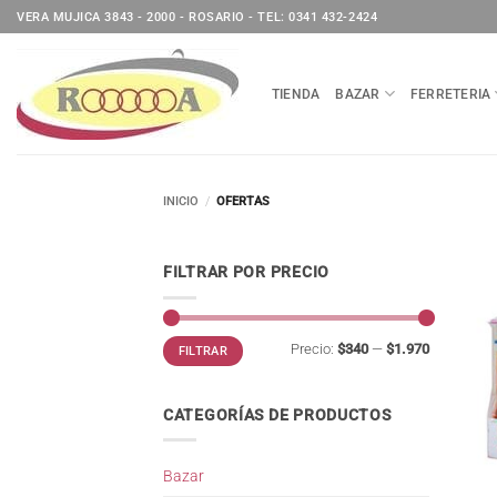
Saltar
VERA MUJICA 3843 - 2000 - ROSARIO - TEL: 0341 432-2424
al
contenido
TIENDA
BAZAR
FERRETERIA
INICIO
/
OFERTAS
FILTRAR POR PRECIO
Precio
Precio
Precio:
$340
—
$1.970
FILTRAR
mínimo
máximo
CATEGORÍAS DE PRODUCTOS
Bazar