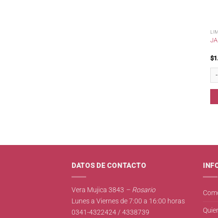
LI
JA
$
1
Jab
DATOS DE CONTACTO
INF
Vera Mujica 3843
– Rosario
Como
Lunes a Viernes de 7:00 a 16:00 horas
Quie
0341-4322424 / 4338739