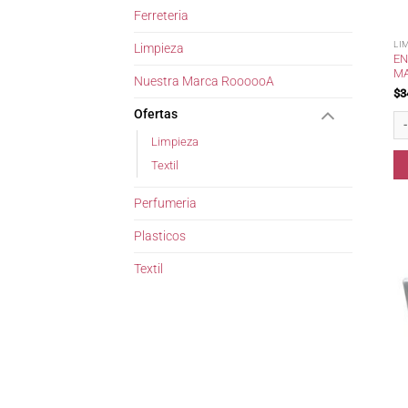
Ferreteria
LI
Limpieza
EN
MA
Nuestra Marca RoooooA
$
3
Ofertas
Enc
Limpieza
Textil
Perfumeria
Plasticos
Textil