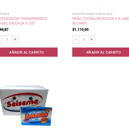
MPIEZA
NUESTRA MARCA ROOOOOA
CENDEDOR TRANSPARENTE
PAÑO COCINA ROOOOOA X 3 UNID
GICLICK(CAJA X 20)*
50 UNID)
44,87
$
1.119,90
endedor transparente Magiclick(caja x 20)* cantidad
Paño cocina RoooooA x 3 unid(x 50 
AÑADIR AL CARRITO
AÑADIR AL CARRITO