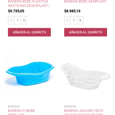
BAÑERA BEBE PLASTICA
BAÑERA BEBE GEMPLAST
45X70CMS DESESPLAST /
.
$
9.735,05
$
8.985,16
Bañera Bebe Plastica 45x70cms Desesplast / cantidad
Bañera Bebe Gemplast . cantidad
AÑADIR AL CARRITO
AÑADIR AL CARRITO
BAÑERAS
BAÑERAS
BAÑERA P/BEBE
BAÑERA JAGUAR 23LTS