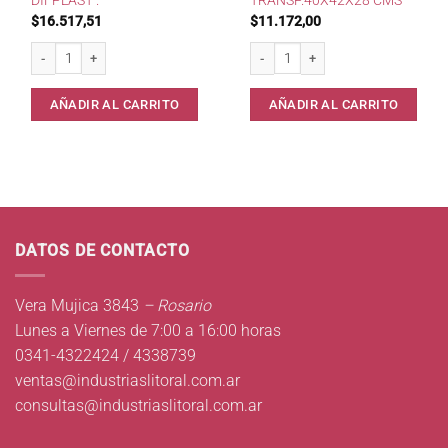
DIFPLAST .
TRANSP.40X42X28 CMS
$
16.517,51
$
11.172,00
Bañera p/Bebe DifPlast . cantidad
Bañera Jaguar 23lts Transp.40x42x2
AÑADIR AL CARRITO
AÑADIR AL CARRITO
DATOS DE CONTACTO
Vera Mujica 3843
– Rosario
Lunes a Viernes de 7:00 a 16:00 horas
0341-4322424 / 4338739
ventas@industriaslitoral.com.ar
consultas@industriaslitoral.com.ar