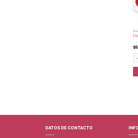
BA
FA
$
5
Far
DATOS DE CONTACTO
INF