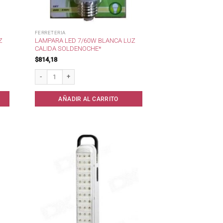
FERRETERIA
Z
LAMPARA LED 7/60W BLANCA LUZ
CALIDA SOLDENOCHE*
$
814,18
a SoldeNoche* cantidad
Lampara Led 7/60w Blanca Luz Calida SoldeNoche* cantidad
AÑADIR AL CARRITO