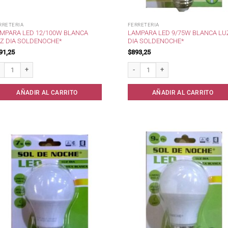
RRETERIA
FERRETERIA
MPARA LED 12/100W BLANCA
LAMPARA LED 9/75W BLANCA LU
Z DIA SOLDENOCHE*
DIA SOLDENOCHE*
91,25
$
893,25
mpara Led 12/100w Blanca Luz Dia SoldeNoche* cantidad
Lampara Led 9/75w Blanca Luz Dia S
AÑADIR AL CARRITO
AÑADIR AL CARRITO