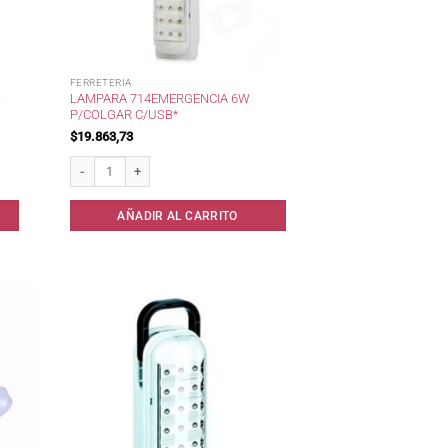
FERRETERIA
Z
LAMPARA 714EMERGENCIA 6W
P/COLGAR C/USB*
$
19.863,73
cantidad
Lampara 714Emergencia 6W p/Colgar c/USB* cantidad
AÑADIR AL CARRITO