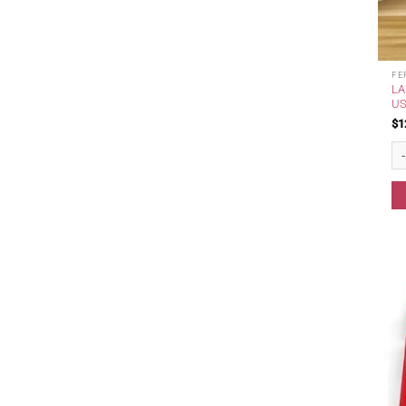
FE
LA
US
$
1
La