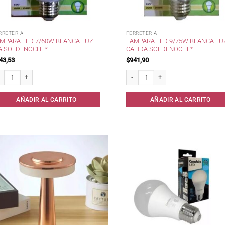
RRETERIA
FERRETERIA
MPARA LED 7/60W BLANCA LUZ
LAMPARA LED 9/75W BLANCA LU
A SOLDENOCHE*
CALIDA SOLDENOCHE*
43,53
$
941,90
mpara Led 7/60w Blanca Luz Dia SoldeNoche* cantidad
Lampara Led 9/75w Blanca Luz Calid
AÑADIR AL CARRITO
AÑADIR AL CARRITO