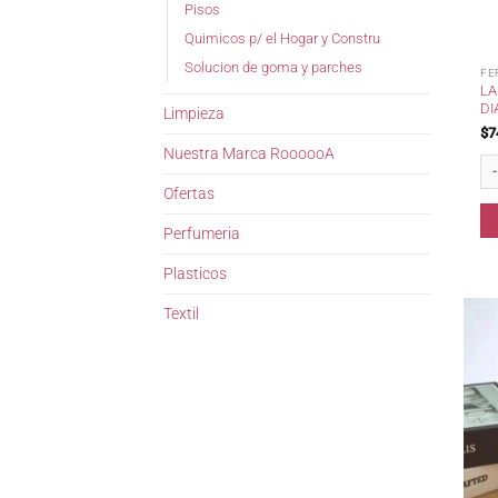
Pisos
Quimicos p/ el Hogar y Constru
Solucion de goma y parches
FE
LA
DI
Limpieza
$
7
Nuestra Marca RoooooA
La
Ofertas
Perfumeria
Plasticos
Textil