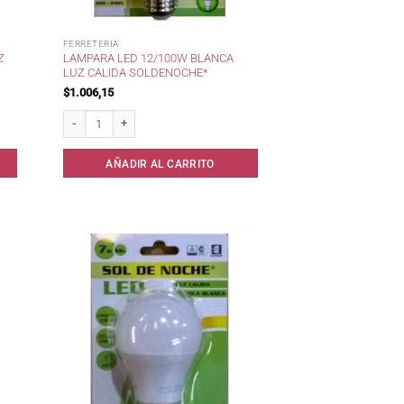
FERRETERIA
Z
LAMPARA LED 12/100W BLANCA
LUZ CALIDA SOLDENOCHE*
$
1.006,15
oldeNoche* cantidad
Lampara Led 12/100w Blanca Luz Calida SoldeNoche* cantidad
AÑADIR AL CARRITO