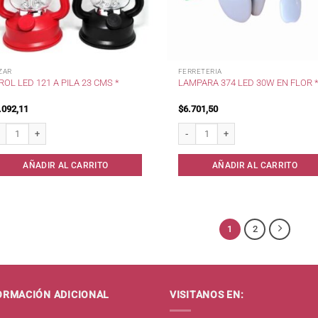
ZAR
FERRETERIA
ROL LED 121 A PILA 23 CMS *
LAMPARA 374 LED 30W EN FLOR 
.092,11
$
6.701,50
ol Led 121 a Pila 23 cms * cantidad
Lampara 374 Led 30W en Flor * cant
AÑADIR AL CARRITO
AÑADIR AL CARRITO
1
2
ORMACIÓN ADICIONAL
VISITANOS EN: