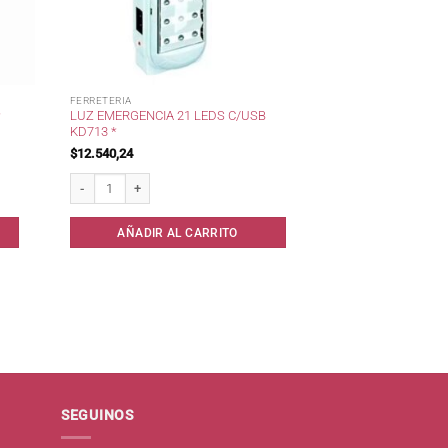
FERRETERIA
LUZ EMERGENCIA 21 LEDS C/USB
*
KD713 *
$
12.540,24
idad
Luz Emergencia 21 Leds c/USB KD713 * cantidad
AÑADIR AL CARRITO
SEGUINOS