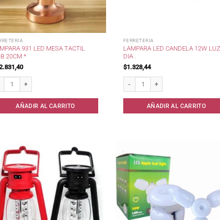
RRETERIA
FERRETERIA
MPARA 931 LED MESA TACTIL
LAMPARA LED CANDELA 12W LU
B 20CM *
DIA .
2.831,40
$
1.328,44
mpara 931 Led Mesa Tactil USB 20cm * cantidad
Lampara Led Candela 12W Luz Dia . 
AÑADIR AL CARRITO
AÑADIR AL CARRITO