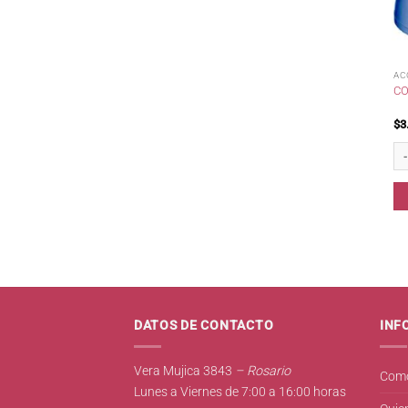
AC
CO
$
3
Co
DATOS DE CONTACTO
INF
Vera Mujica 3843
– Rosario
Como
Lunes a Viernes de 7:00 a 16:00 horas