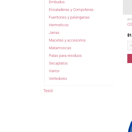
Embudos
Ensaladeras y Compoteras
Fuentones y palanganas
AC
CO
Hermeticos
Jarras
$
1
Macetas y accesorios
Co
Matamoscas
Palas para residuos
Secaplatos
Varios
Vertedores
Textil