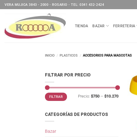
Saltar
VERA MUJICA 3843 - 2000 - ROSARIO - TEL: 0341 432-2424
al
contenido
TIENDA
BAZAR
FERRETERIA
INICIO
/
PLASTICOS
/
ACCESORIOS PARA MASCOTAS
FILTRAR POR PRECIO
Precio
Precio
Precio:
$750
—
$10.270
FILTRAR
mínimo
máximo
CATEGORÍAS DE PRODUCTOS
Bazar