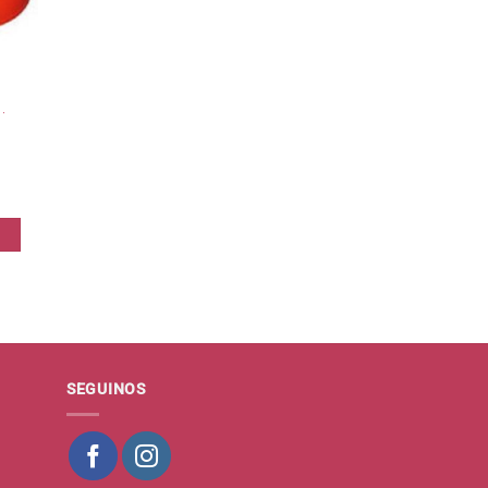
.
dad
SEGUINOS