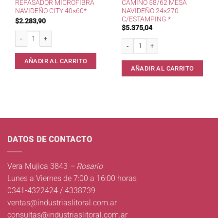
REPASADOR MICROFIBRA
CAMINO 58/62 MESA
NAVIDEÑO CITY 40×60*
NAVIDEÑO 24×270
C/ESTAMPING *
$
2.283,90
$
5.375,04
Repasador Microfibra Navideño City 40x60* cantidad
Camino 58/62 Mesa Navideño 24x270
AÑADIR AL CARRITO
AÑADIR AL CARRITO
DATOS DE CONTACTO
Vera Mujica 3843
– Rosario
Lunes a Viernes de 7:00 a 16:00 horas
0341-4322424 / 4338739
ventas@industriaslitoral.com.ar
consultas@industriaslitoral.com.ar