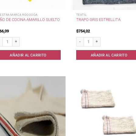
ESTRA MARCA ROOOOOA
TEXTIL
ÑO DE COCINA AMARILLO SUELTO
TRAPO GRIS ESTRELLITA
66,09
$
754,02
ño de Cocina Amarillo Suelto cantidad
Trapo Gris Estrellita cantidad
AÑADIR AL CARRITO
AÑADIR AL CARRITO