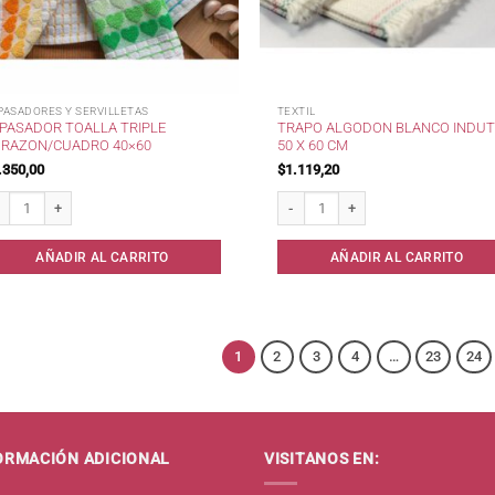
PASADORES Y SERVILLETAS
TEXTIL
PASADOR TOALLA TRIPLE
TRAPO ALGODON BLANCO INDUT
RAZON/CUADRO 40×60
50 X 60 CM
.350,00
$
1.119,20
pasador Toalla Triple Corazon/Cuadro 40x60 cantidad
Trapo Algodon Blanco Indutex 50 x 
AÑADIR AL CARRITO
AÑADIR AL CARRITO
1
2
3
4
…
23
24
ORMACIÓN ADICIONAL
VISITANOS EN: