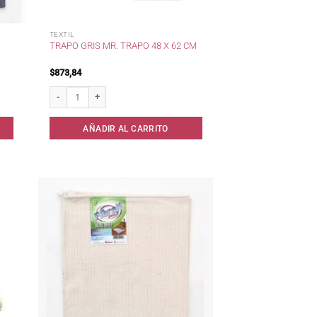
TEXTIL
TRAPO GRIS MR. TRAPO 48 X 62 CM
$
873,84
Trapo Gris Mr. Trapo 48 x 62 cm cantidad
AÑADIR AL CARRITO