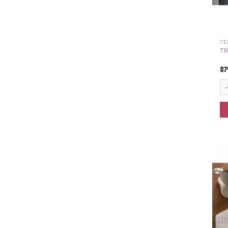
TE
TR
$
7
Tra