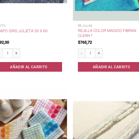
XTIL
REJILLAS
REJILLA COLOR MAGICO FIBRAN
APO GRIS JULIETA 50 X 60
CLEAN *
92,00
$
765,72
po Gris Julieta 50 x 60 cantidad
Rejilla color Magico Fibran Clean * c
AÑADIR AL CARRITO
AÑADIR AL CARRITO