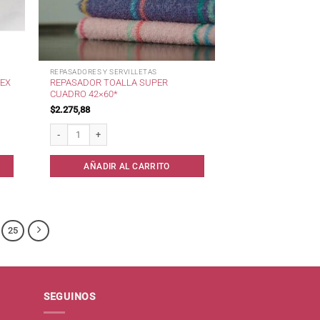
REPASADORES Y SERVILLETAS
EX
REPASADOR TOALLA SUPER
CUADRO 42×60*
$
2.275,88
60 cm cantidad
Repasador Toalla Super Cuadro 42x60* cantidad
AÑADIR AL CARRITO
25
SEGUINOS