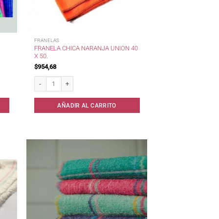
FRANELAS
FRANELA CHICA NARANJA UNION 40
X 50.
$
954,68
antidad
Franela Chica Naranja Union 40 x 50. cantidad
AÑADIR AL CARRITO