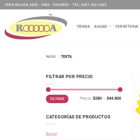
Saltar
VERA MUJICA 3843 - 2000 - ROSARIO - TEL: 0341 432-2424
al
contenido
TIENDA
BAZAR
FERRETERIA
INICIO
/
TEXTIL
FILTRAR POR PRECIO
Precio
Precio
Precio:
$280
—
$44.800
FILTRAR
mínimo
máximo
CATEGORÍAS DE PRODUCTOS
Bazar