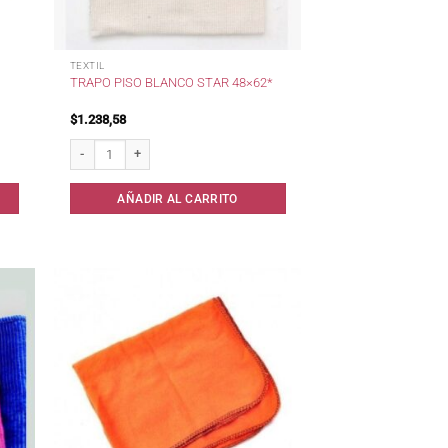
TEXTIL
TRAPO PISO BLANCO STAR 48×62*
$
1.238,58
Trapo Piso Blanco STAR 48x62* cantidad
AÑADIR AL CARRITO