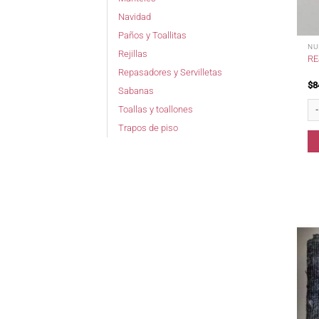
Navidad
Paños y Toallitas
NU
Rejillas
RE
Repasadores y Servilletas
$
8
Sabanas
Rej
Toallas y toallones
Trapos de piso