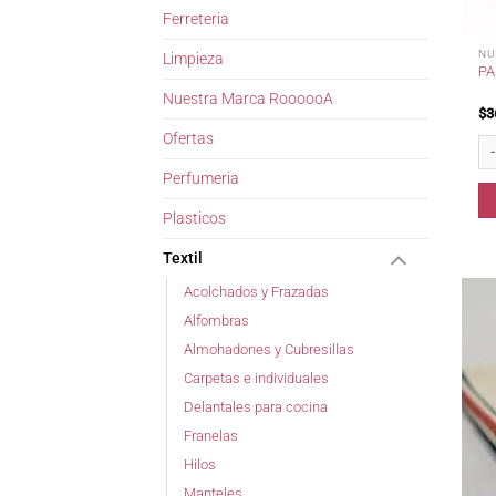
Ferreteria
NU
Limpieza
PA
Nuestra Marca RoooooA
$
3
Ofertas
Pa
Perfumeria
Plasticos
Textil
Acolchados y Frazadas
Alfombras
Almohadones y Cubresillas
Carpetas e individuales
Delantales para cocina
Franelas
Hilos
Manteles