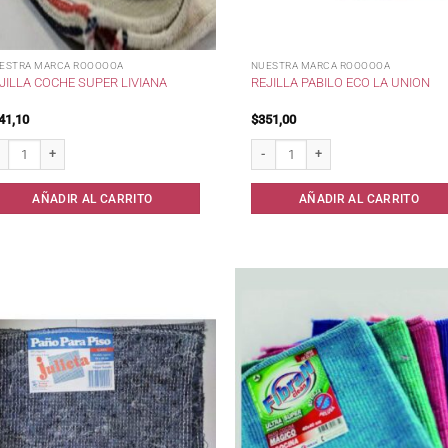
ESTRA MARCA ROOOOOA
NUESTRA MARCA ROOOOOA
JILLA COCHE SUPER LIVIANA
REJILLA PABILO ECO LA UNION
41,10
$
351,00
illa Coche Super Liviana cantidad
Rejilla Pabilo Eco La Union cantidad
AÑADIR AL CARRITO
AÑADIR AL CARRITO