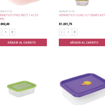
RMETICOS
HERMETICOS
RMETICO P502 RECT.1.4 LTS
HERMETICO CUAD.1LT GEMPLAST
RRI .
.302,43
$
1.201,75
metico P502 Rect.1.4 lts Cerri . cantidad
Hermetico cuad.1lt Gemplast. cantid
AÑADIR AL CARRITO
AÑADIR AL CARRITO