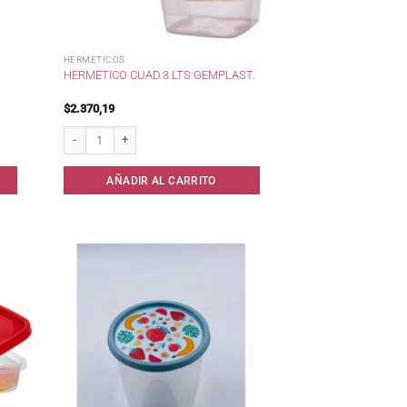
HERMETICOS
HERMETICO CUAD.3 LTS GEMPLAST.
$
2.370,19
Hermetico Cuad.3 lts Gemplast. cantidad
AÑADIR AL CARRITO