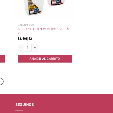
HERMETICOS
MULTIPOTE CANDY CHICO 1.25 LTS
YESI.
$
3.495,42
cantidad
MultiPote Candy Chico 1.25 lts Yesi. cantidad
AÑADIR AL CARRITO
SEGUINOS