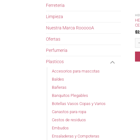
Ferreteria
HE
Limpieza
HE
CE
Nuestra Marca RoooooA
$
2
Ofertas
Her
Perfumeria
Plasticos
Accesorios para mascotas
Baldes
Bañeras
Banquitos Plegables
Botellas Vasos Copas y Varios
Canastos para ropa
Cestos de residuos
Embudos
Ensaladeras y Compoteras