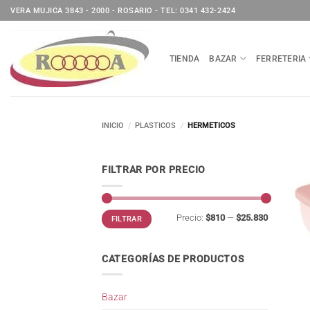
Saltar
VERA MUJICA 3843 - 2000 - ROSARIO - TEL: 0341 432-2424
al
contenido
TIENDA
BAZAR
FERRETERIA
INICIO
/
PLASTICOS
/
HERMETICOS
FILTRAR POR PRECIO
Precio
Precio
Precio:
$810
—
$25.830
FILTRAR
mínimo
máximo
CATEGORÍAS DE PRODUCTOS
Bazar