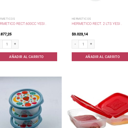
RMETICOS
HERMETICOS
RMETICO RECT.600CC YESI .
HERMETICO RECT. 2 LTS YESI .
.877,25
$
3.023,14
metico Rect.600cc Yesi . cantidad
Hermetico Rect. 2 Lts Yesi . cantidad
AÑADIR AL CARRITO
AÑADIR AL CARRITO