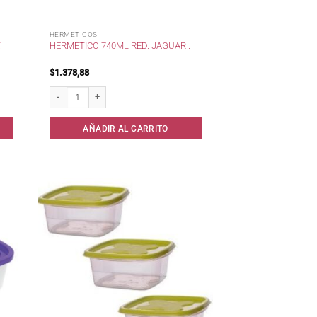
HERMETICOS
.
HERMETICO 740ML RED. JAGUAR .
$
1.378,88
ad
Hermetico 740ml Red. Jaguar . cantidad
AÑADIR AL CARRITO