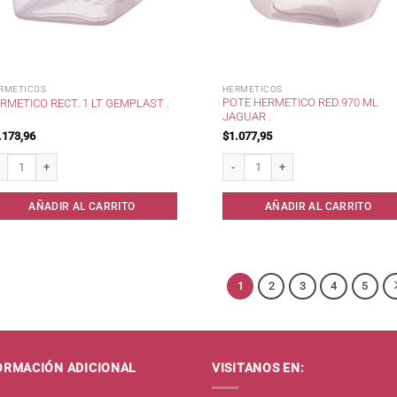
RMETICOS
HERMETICOS
POTE HERMETICO RED.970 ML
RMETICO RECT. 1 LT GEMPLAST .
JAGUAR .
.173,96
$
1.077,95
metico Rect. 1 lt Gemplast . cantidad
Pote Hermetico Red.970 ml Jaguar . 
AÑADIR AL CARRITO
AÑADIR AL CARRITO
1
2
3
4
5
ORMACIÓN ADICIONAL
VISITANOS EN: