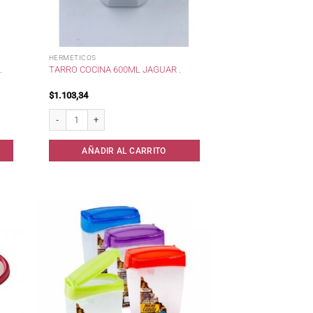
HERMETICOS
.
TARRO COCINA 600ML JAGUAR .
$
1.103,34
idad
Tarro Cocina 600ml Jaguar . cantidad
AÑADIR AL CARRITO