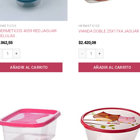
RMETICOS
HERMETICOS
HERMETICOS 4059 RED.JAGUAR
VIANDA DOBLE 25X17X4 JAGUAR 
BELULAS .
.362,55
$
2.420,08
ermeticos 4059 Red.Jaguar Libelulas . cantidad
Vianda Doble 25x17x4 Jaguar . cant
AÑADIR AL CARRITO
AÑADIR AL CARRITO