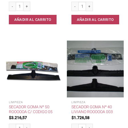
Secador goma nº 30 RoooooA 001 cantidad
Sopapas de goma RoooooA 08 C/C c
AÑADIR AL CARRITO
AÑADIR AL CARRITO
LIMPIEZA
LIMPIEZA
SECADOR GOMA Nº 50
SECADOR GOMA Nº 40
ROOOOOA C/ CODIGO 05
LIVIANO ROOOOOA 003
$
3.216,57
$
1.726,58
Secador goma nº 50 RoooooA c/ codigo 05 cantidad
Secador goma nº 40 liviano RoooooA