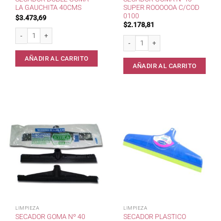
LA GAUCHITA 40CMS
SUPER ROOOOOA C/COD
0100
$
3.473,69
$
2.178,81
Secador doble goma La Gauchita 40cms cantidad
Secador goma nº40 super RoooooA c
AÑADIR AL CARRITO
AÑADIR AL CARRITO
LIMPIEZA
LIMPIEZA
SECADOR GOMA Nº 40
SECADOR PLASTICO