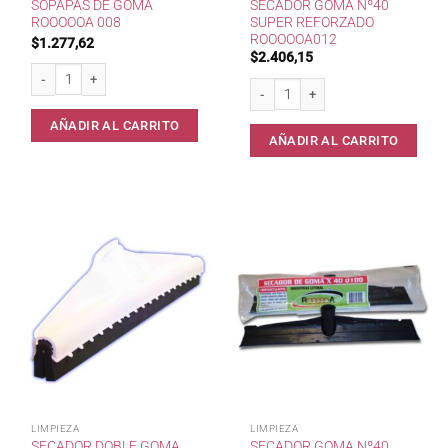
SOPAPAS DE GOMA
SECADOR GOMA Nº40
ROOOOOA 008
SUPER REFORZADO
ROOOOOA012
$
1.277,62
$
2.406,15
Sopapas de goma RoooooA 008 cantidad
Secador goma nº40 super reforzado
AÑADIR AL CARRITO
AÑADIR AL CARRITO
LIMPIEZA
LIMPIEZA
SECADOR DOBLE GOMA
SECADOR GOMA Nº40