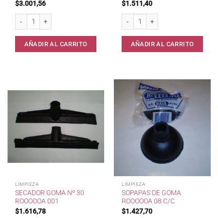
$
3.001,56
$
1.511,40
Secador goma nº 50 RoooooA 005 cantidad
Secador Plast.Doble Goma Eva Rooo
AÑADIR AL CARRITO
AÑADIR AL CARRITO
LIMPIEZA
LIMPIEZA
SECADOR GOMA Nº 30
SOPAPAS DE GOMA
ROOOOOA 001
ROOOOOA 08 C/C
$
1.616,78
$
1.427,70