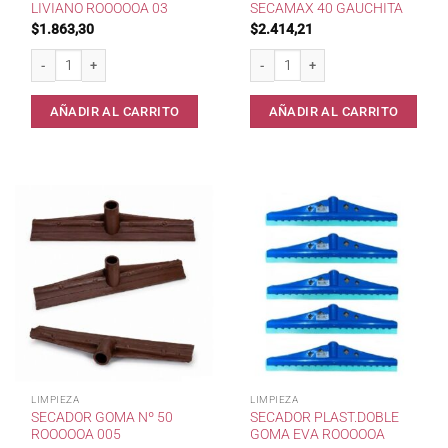
LIVIANO ROOOOOA 03
SECAMAX 40 GAUCHITA
$
1.863,30
$
2.414,21
Secador goma nº 40 liviano RoooooA 03 cantidad
Secador Plastico Secamax 40 Gauchit
AÑADIR AL CARRITO
AÑADIR AL CARRITO
LIMPIEZA
LIMPIEZA
SECADOR GOMA Nº 50
SECADOR PLAST.DOBLE
ROOOOOA 005
GOMA EVA ROOOOOA