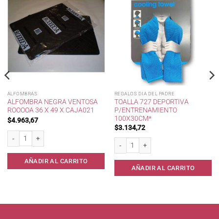
ALFOMBRAS
REGALOS DIA DEL PADRE
ALFOMBRA NEGRA VENTOSA
TOALLA 727 DEPORTIVA
ROOOOA 36 X 49 X CAJA021
P/ENTRENAMIENTO
100X30CM*
$
4.963,67
$
3.134,72
Alfombra negra ventosa Rooooa 36 x 49 x caja021 cantidad
Toalla 727 Deportiva p/Entrenamiento 
AÑADIR AL CARRITO
AÑADIR AL CARRITO