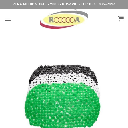
Saltar
VERA MUJICA 3843 - 2000 - ROSARIO - TEL: 0341 432-2424
al
contenido