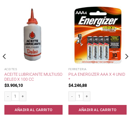
ACEITES
FERRETERIA
ACEITE LUBRICANTE MULTIUSO
PILA ENERGIZER AAA X 4 UNID
DELEO X 100 CC
*
$
3.906,10
$
4.246,88
d
Aceite Lubricante Multiuso Deleo x 100 cc cantidad
Pila Energizer AAA x 4 Unid * cantidad
AÑADIR AL CARRITO
AÑADIR AL CARRITO