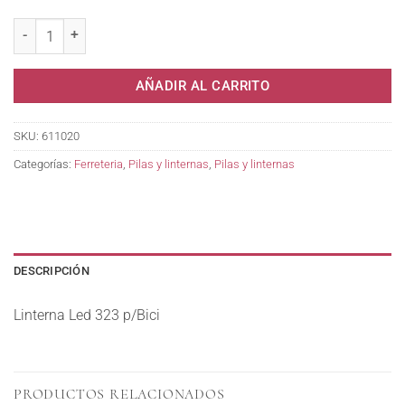
Linterna Led 323 p/Bici cantidad
AÑADIR AL CARRITO
SKU:
611020
Categorías:
Ferreteria
,
Pilas y linternas
,
Pilas y linternas
DESCRIPCIÓN
Linterna Led 323 p/Bici
PRODUCTOS RELACIONADOS