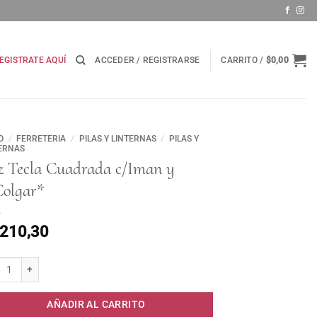
EGISTRATE AQUÍ
ACCEDER / REGISTRARSE
CARRITO /
$
0,00
O
/
FERRETERIA
/
PILAS Y LINTERNAS
/
PILAS Y
ERNAS
z Tecla Cuadrada c/Iman y
Colgar*
.210,30
ecla Cuadrada c/Iman y p/Colgar* cantidad
AÑADIR AL CARRITO