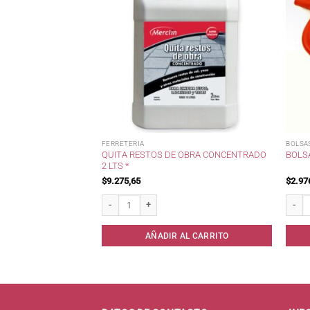
FERRETERIA
BOLSA
KAO 40 MTS
QUITA RESTOS DE OBRA CONCENTRADO
BOLSA
2 LTS *
$
9.275,65
$
2.97
0 mts Transparente* cantidad
Quita Restos de Obra Concentrado 2 lts * cantidad
Bolsa 
AL CARRITO
AÑADIR AL CARRITO