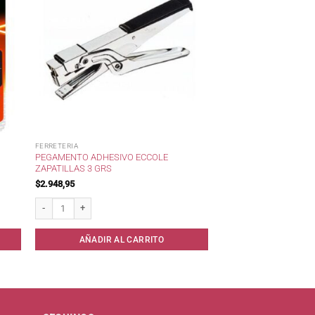
FERRETERIA
PEGAMENTO ADHESIVO ECCOLE
ZAPATILLAS 3 GRS
$
2.948,95
Pegamento Adhesivo ECCOLE Zapatillas 3 grs cantidad
AÑADIR AL CARRITO