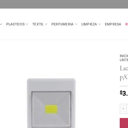
PLASTICOS
TEXTIL
PERFUMERIA
LIMPIEZA
EMPRESA
R
INICI
LINT
Lu
p/
$
3
Luz T