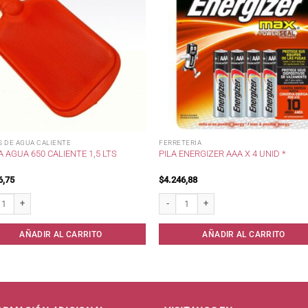
S DE AGUA CALIENTE
FERRETERIA
 AGUA 650 CALIENTE 1,5 LTS
PILA ENERGIZER AAA X 4 UNID *
6,75
$
4.246,88
Agua 650 Caliente 1,5 lts cantidad
Pila Energizer AAA x 4 Unid * cantidad
AÑADIR AL CARRITO
AÑADIR AL CARRITO