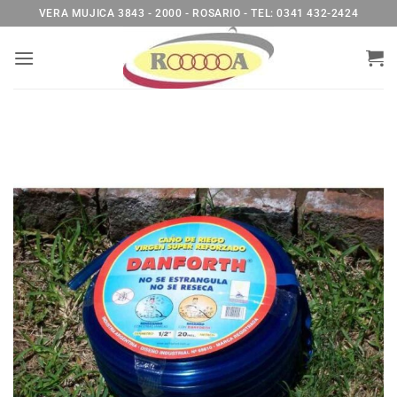
Saltar
VERA MUJICA 3843 - 2000 - ROSARIO - TEL: 0341 432-2424
al
contenido