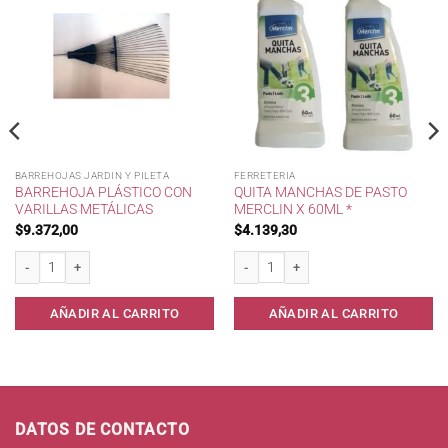
BARREHOJAS JARDIN Y PILETA
FERRETERIA
BARREHOJA PLÁSTICO CON
QUITA MANCHAS DE PASTO
VARILLAS METÁLICAS
MERCLIN X 60ML *
$
9.372,00
$
4.139,30
ad
Barrehoja Plástico con Varillas Metálicas cantidad
Quita Manchas de Pasto Merclin x 60ml 
AÑADIR AL CARRITO
AÑADIR AL CARRITO
DATOS DE CONTACTO