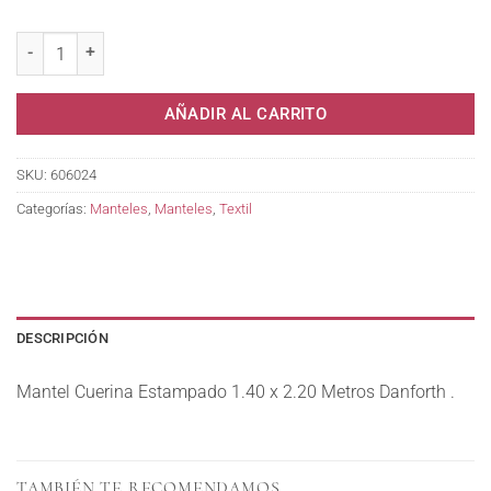
Mantel Cuerina Estamp.1.40x2.20 Danforth . cantidad
AÑADIR AL CARRITO
SKU:
606024
Categorías:
Manteles
,
Manteles
,
Textil
DESCRIPCIÓN
Mantel Cuerina Estampado 1.40 x 2.20 Metros Danforth .
TAMBIÉN TE RECOMENDAMOS…