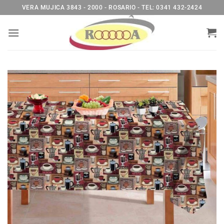
Saltar
VERA MUJICA 3843 - 2000 - ROSARIO - TEL: 0341 432-2424
al
contenido