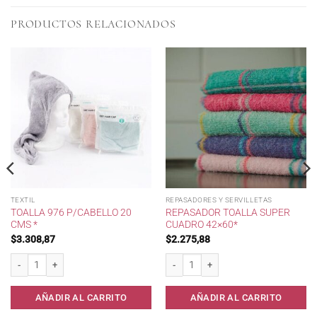
PRODUCTOS RELACIONADOS
TEXTIL
REPASADORES Y SERVILLETAS
TOALLA 976 P/CABELLO 20
REPASADOR TOALLA SUPER
CMS *
CUADRO 42×60*
$
3.308,87
$
2.275,88
0x60 Grueso* cantidad
Toalla 976 p/Cabello 20 cms * cantidad
Repasador Toalla Super Cuadro 42x60* 
AÑADIR AL CARRITO
AÑADIR AL CARRITO