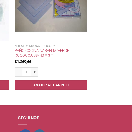
NUESTRA MARCA ROOOOOA
PAÑO COCINA NARANJA/VERDE
ROOOOOA 38×40 X 3 *
$
1.269,66
Paño Cocina Naranja/Verde RoooooA 38x40 x 3 * cantidad
AÑADIR AL CARRITO
SEGUINOS