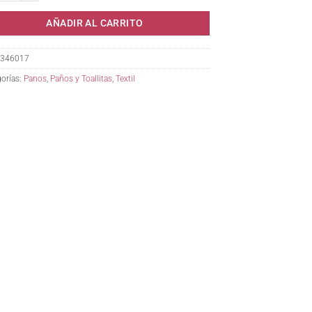
AÑADIR AL CARRITO
346017
orías:
Panos
,
Paños y Toallitas
,
Textil