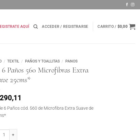
EGISTRATE AQUÍ
ACCEDER / REGISTRARSE
CARRITO /
$
0,00
O
/
TEXTIL
/
PAÑOS Y TOALLITAS
/
PANOS
 6 Paños 560 Microfibras Extra
ave 25cms*
.290,11
de 6 Paños cód. 560 de Microfibra Extra Suave de
ms*
6 Paños 560 Microfibras Extra Suave 25cms* cantidad