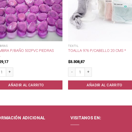
BRAS
TEXTIL
MBRA P/BAÑO 502PVC PIEDRAS
TOALLA 976 P/CABELLO 20 CMS *
.
29,17
$
3.308,87
dad
ra p/Baño 502pvc PIEDRAS OVAL . cantidad
Toalla 976 p/Cabello 20 cms * cantidad
AÑADIR AL CARRITO
AÑADIR AL CARRITO
ORMACIÓN ADICIONAL
VISITANOS EN: