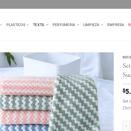
PLASTICOS
TEXTIL
PERFUMERIA
LIMPIEZA
EMPRESA
R
INICI
Set
Su
$
5
Set 
25c
Set 