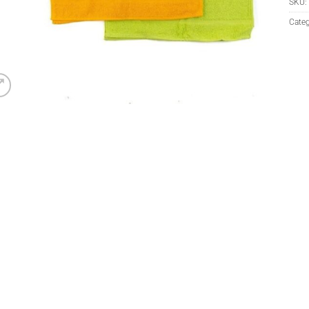
SKU:
Categ