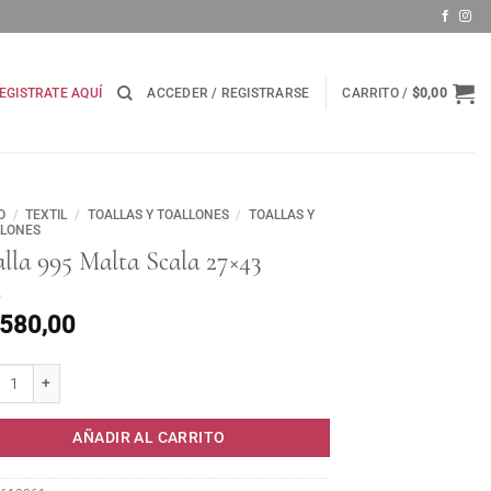
EGISTRATE AQUÍ
ACCEDER / REGISTRARSE
CARRITO /
$
0,00
O
/
TEXTIL
/
TOALLAS Y TOALLONES
/
TOALLAS Y
LLONES
lla 995 Malta Scala 27×43
.580,00
a 995 Malta Scala 27x43 cantidad
AÑADIR AL CARRITO