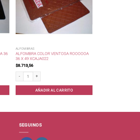
ALFOMBRAS
A 36
ALFOMBRA COLOR VENTOSA ROOOOOA
36 X 49 XCAJA022
$
8.713,56
x caja021 cantidad
Alfombra color ventosa Roooooa 36 x 49 xcaja022 cantidad
AÑADIR AL CARRITO
SEGUINOS