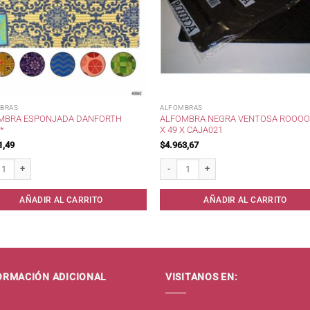
BRAS
ALFOMBRAS
MBRA ESPONJADA DANFORTH
ALFOMBRA NEGRA VENTOSA ROOOO
*
X 49 X CAJA021
1,49
$
4.963,67
idad
ra Esponjada Danforth 65x40* cantidad
Alfombra negra ventosa Rooooa 36 x 49 
AÑADIR AL CARRITO
AÑADIR AL CARRITO
ORMACIÓN ADICIONAL
VISITANOS EN: