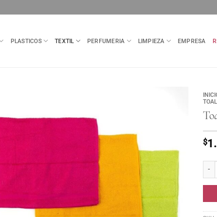
PLASTICOS
TEXTIL
PERFUMERIA
LIMPIEZA
EMPRESA
R
INICI
TOA
Toa
$
1
Toall