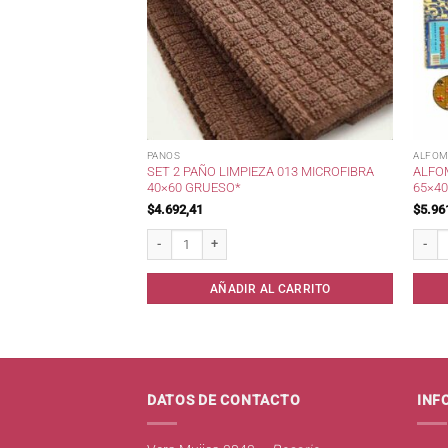
PANOS
ALFOM
ICROFIBRA MULTIUSO
SET 2 PAÑO LIMPIEZA 013 MICROFIBRA
ALFO
40×60 GRUESO*
65×40
$
4.692,41
$
5.96
fibra Multiuso 30x30 * cantidad
Set 2 Paño Limpieza 013 Microfibra 40x60 Grueso* cant
Alfomb
AL CARRITO
AÑADIR AL CARRITO
DATOS DE CONTACTO
INF