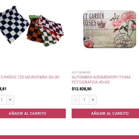
ALFOMBRAS
 5 PAÑOS 725 MICROFIBRA 30×30
ALFOMBRA 6030MEMORY FOAM
FOTOGRAFICA 45×65.
4,81
$
12.828,30
5 Paños 725 Microfibra 30x30 cms* cantidad
Alfombra 6030Memory Foam Fotografica
AÑADIR AL CARRITO
AÑADIR AL CARRITO