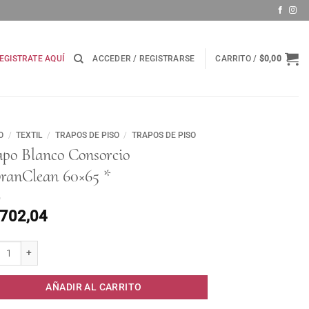
EGISTRATE AQUÍ
ACCEDER / REGISTRARSE
CARRITO /
$
0,00
O
/
TEXTIL
/
TRAPOS DE PISO
/
TRAPOS DE PISO
apo Blanco Consorcio
branClean 60×65 *
.702,04
o Blanco Consorcio FibranClean 60x65 * cantidad
AÑADIR AL CARRITO