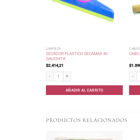
LIMPIEZA
CABOS
SECADOR PLASTICO SECAMAX 40
CABO
GAUCHITA
$
2.414,21
$
1.39
Secador Plastico Secamax 40 Gauchita cantidad
Cabo d
AÑADIR AL CARRITO
PRODUCTOS RELACIONADOS