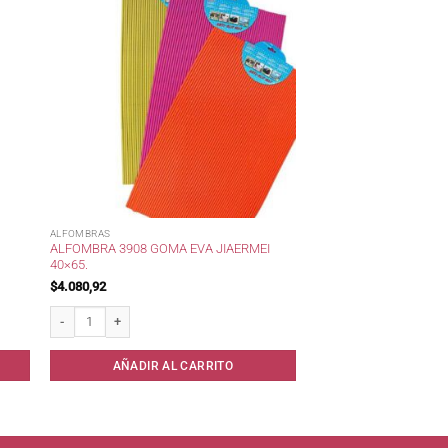
ALFOMBRAS
ALFOMBRA 3908 GOMA EVA JIAERMEI
40×65.
$
4.080,92
 45x65. cantidad
Alfombra 3908 Goma Eva Jiaermei 40x65. cantidad
AÑADIR AL CARRITO