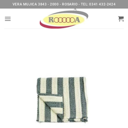
Saltar
VERA MUJICA 3843 - 2000 - ROSARIO - TEL: 0341 432-2424
al
contenido