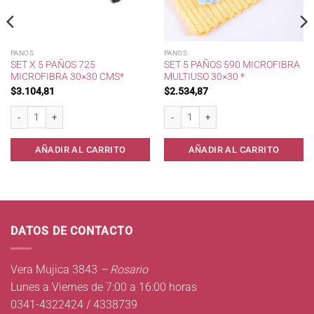
PANOS
PANOS
SET X 5 PAÑOS 725
SET 5 PAÑOS 590 MICROFIBRA
MICROFIBRA 30×30 CMS*
MULTIUSO 30×30 *
$
3.104,81
$
2.534,87
Set x 5 Paños 725 Microfibra 30x30 cms* cantidad
Set 5 Paños 590 Microfibra Multiuso 30
AÑADIR AL CARRITO
AÑADIR AL CARRITO
DATOS DE CONTACTO
Vera Mujica 3843
– Rosario
Lunes a Viernes de 7:00 a 16:00 horas
0341-4322424 / 4338739