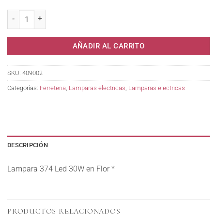
Lampara 374 Led 30W en Flor * cantidad
AÑADIR AL CARRITO
SKU:
409002
Categorías:
Ferreteria
,
Lamparas electricas
,
Lamparas electricas
DESCRIPCIÓN
Lampara 374 Led 30W en Flor *
PRODUCTOS RELACIONADOS