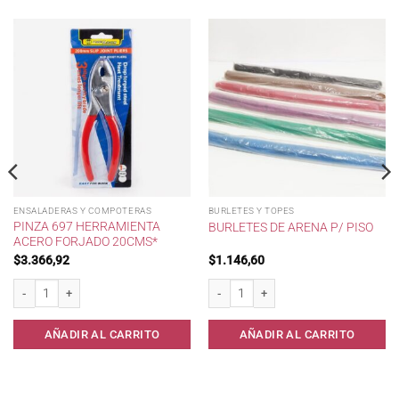
ENSALADERAS Y COMPOTERAS
BURLETES Y TOPES
PINZA 697 HERRAMIENTA
BURLETES DE ARENA P/ PISO
ACERO FORJADO 20CMS*
$
3.366,92
$
1.146,60
0 cc cantidad
Pinza 697 Herramienta Acero Forjado 20cms* cantidad
Burletes de Arena p/ Piso cantidad
AÑADIR AL CARRITO
AÑADIR AL CARRITO