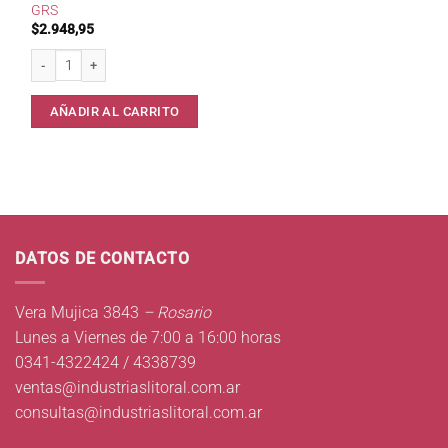
GRS
$
2.948,95
Pegamento Adhesivo ECCOLE Zapatillas 3 grs cantidad
AÑADIR AL CARRITO
DATOS DE CONTACTO
Vera Mujica 3843
– Rosario
Lunes a Viernes de 7:00 a 16:00 horas
0341-4322424 / 4338739
ventas@industriaslitoral.com.ar
consultas@industriaslitoral.com.ar