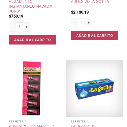
PEGAMENTO
ADHESIVO LA GOTITA
INSTANTANEO MACAO X
3GRS*
$
2.130,13
$
750,19
Adhesivo La Gotita cantidad
Pegamento Instantaneo Macao x 3grs* cantidad
AÑADIR AL CARRITO
AÑADIR AL CARRITO
FERRETERIA
FERRETERIA
ADHESIVO INSTANTANEO
LA GOTITA GEL