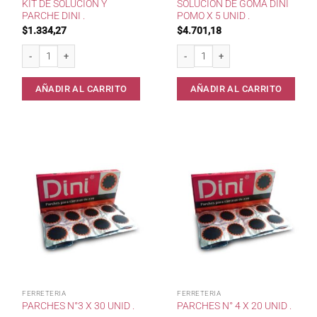
KIT DE SOLUCION Y
SOLUCION DE GOMA DINI
PARCHE DINI .
POMO X 5 UNID .
$
1.334,27
$
4.701,18
Kit de solucion y parche Dini . cantidad
Solucion de goma Dini pomo x 5 unid
AÑADIR AL CARRITO
AÑADIR AL CARRITO
FERRETERIA
FERRETERIA
PARCHES N°3 X 30 UNID .
PARCHES N° 4 X 20 UNID .