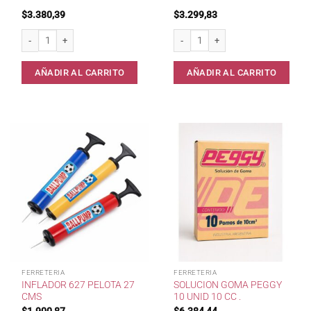
$
3.380,39
$
3.299,83
Parches N°3 x 30 unid . cantidad
Parches N° 4 x 20 unid . cantidad
AÑADIR AL CARRITO
AÑADIR AL CARRITO
FERRETERIA
FERRETERIA
INFLADOR 627 PELOTA 27
SOLUCION GOMA PEGGY
CMS
10 UNID 10 CC .
$
1.900,87
$
6.384,44