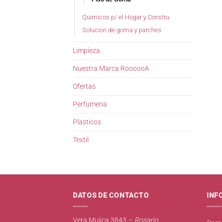
Quimicos p/ el Hogar y Constru
Solucion de goma y parches
Limpieza
Nuestra Marca RoooooA
Ofertas
Perfumeria
Plasticos
Textil
DATOS DE CONTACTO
INF
Vera Mujica 3843
– Rosario