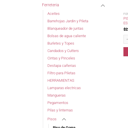
Ferreteria
Aceites
FE
PI
Barrehojas Jardin y Pileta
ES
Blanqueador de juntas
$
2
Bolsas de agua caliente
Pi
Burletes y Topes
Candados y Cutters
Cintas y Pinceles
Destapa cañerias
Filtro para Piletas
HERRAMIENTAS
Lamparas electricas
Mangueras
Pegamentos
Pilas y linternas
Pisos
Piso de Goma