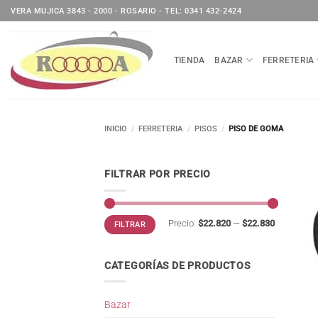
Saltar
VERA MUJICA 3843 - 2000 - ROSARIO - TEL: 0341 432-2424
al
contenido
TIENDA
BAZAR
FERRETERIA
INICIO
/
FERRETERIA
/
PISOS
/
PISO DE GOMA
FILTRAR POR PRECIO
Precio
Precio
Precio:
$22.820
—
$22.830
FILTRAR
mínimo
máximo
CATEGORÍAS DE PRODUCTOS
Bazar