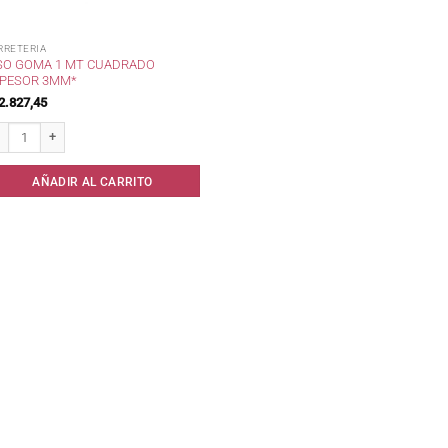
RRETERIA
SO GOMA 1 MT CUADRADO
PESOR 3MM*
2.827,45
so Goma 1 mt Cuadrado espesor 3mm* cantidad
AÑADIR AL CARRITO