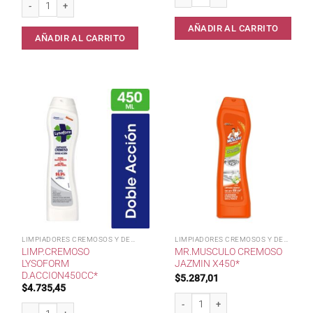
AÑADIR AL CARRITO
AÑADIR AL CARRITO
LIMPIADORES CREMOSOS Y DESINF
LIMPIADORES CREMOSOS Y DESINF
LIMP.CREMOSO
MR.MUSCULO CREMOSO
LYSOFORM
JAZMIN X450*
D.ACCION450CC*
$
5.287,01
$
4.735,45
Mr.Musculo Cremoso Jazmin x450* c
Limp.Cremoso Lysoform D.Accion450cc* cantidad