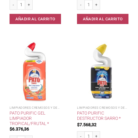
Mr.Musculo Cremoso Citrus x450* cantidad
Cif Cremoso Multiuso 375 grs cantid
AÑADIR AL CARRITO
AÑADIR AL CARRITO
LIMPIADORES CREMOSOS Y DESINF
LIMPIADORES CREMOSOS Y DESINF
PATO PURIFIC GEL
PATO PURIFIC
LIMPIADOR
DESTRUCTOR SARRO *
TROPICAL/FRUTAL *
$
7.568,32
$
6.376,36
Pato Purific Destructor Sarro * canti
Pato Purific Gel Limpiador Tropical/Frutal * cantidad