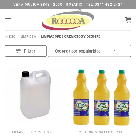
Saltar
VERA MUJICA 3843 - 2000 - ROSARIO - TEL: 0341 432-2424
al
contenido
INICIO
/
LIMPIEZA
/
LIMPIADORES CREMOSOS Y DESINFE
Filtrar
LIMPIADORES CREMOSOS Y DESINF
LIMPIADORES CREMOSOS Y DESINF