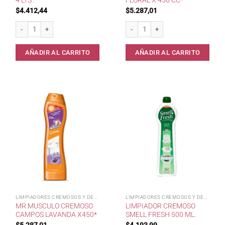
4 LTS .
FLORAL X 450 CC*
$
4.412,44
$
5.287,01
Agua Lavandina Dea x 4 lts . cantidad
Mr.Musculo Cremoso Floral x 450 cc*
AÑADIR AL CARRITO
AÑADIR AL CARRITO
LIMPIADORES CREMOSOS Y DESINF
LIMPIADORES CREMOSOS Y DESINF
MR.MUSCULO CREMOSO
LIMPIADOR CREMOSO
CAMPOS LAVANDA X450*
SMELL FRESH 500 ML.
$
5.287,01
$
4.193,99