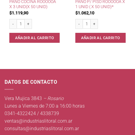
PAÑO COCINA ROOOOOA
PAÑO P/ PISO ROOOOOA X
X 3 UNID(X 50 UNID)
1 UNID ( X 50 UNID)*
$
1.119,90
$
1.062,10
Paño cocina RoooooA x 3 unid(x 50 unid) cantidad
Paño p/ piso RoooooA x 1 unid ( x 50
AÑADIR AL CARRITO
AÑADIR AL CARRITO
DATOS DE CONTACTO
Vera Mujica 3843
– Rosario
Lunes a Viernes de 7:00 a 16:00 horas
0341-4322424 / 4338739
ventas@industriaslitoral.com.ar
consultas@industriaslitoral.com.ar