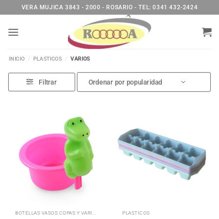
Saltar
VERA MUJICA 3843 - 2000 - ROSARIO - TEL: 0341 432-2424
al
contenido
INICIO
/
PLASTICOS
/
VARIOS
Filtrar
BOTELLAS VASOS COPAS Y VARIOS
PLASTICOS