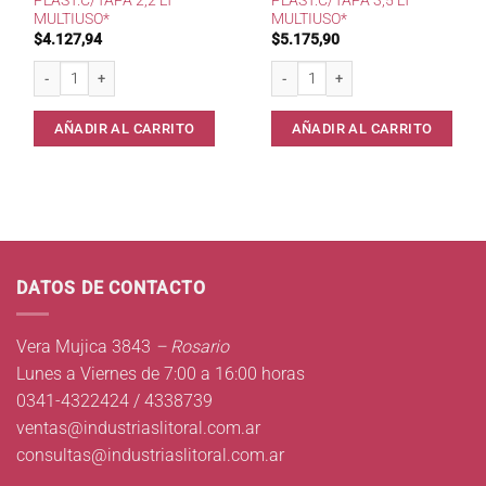
PLAST.C/TAPA 2,2 LT
PLAST.C/TAPA 3,5 LT
MULTIUSO*
MULTIUSO*
$
4.127,94
$
5.175,90
Contenedor 421 Plast.c/Tapa 2,2 lt Multiuso* cantidad
Contenedor 422 Plast.c/Tapa 3,5 lt M
AÑADIR AL CARRITO
AÑADIR AL CARRITO
DATOS DE CONTACTO
Vera Mujica 3843
– Rosario
Lunes a Viernes de 7:00 a 16:00 horas
0341-4322424 / 4338739
ventas@industriaslitoral.com.ar
consultas@industriaslitoral.com.ar