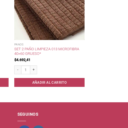
PANOS
SET 2 PAÑO LIMPIEZA 013 MICROFIBRA
40×60 GRUESO*
$
4.692,41
 45x65. cantidad
Set 2 Paño Limpieza 013 Microfibra 40x60 Grueso* cantidad
AÑADIR AL CARRITO
SEGUINOS