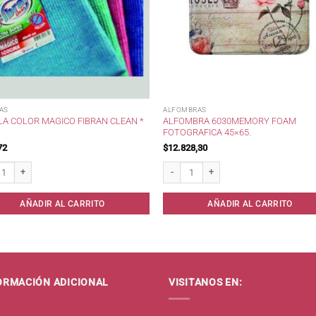
LAS
ALFOMBRAS
ALFOMBRA 6030MEMORY FOAM
LA COLOR MAGICO FIBRAN CLEAN *
FOTOGRAFICA 45×65.
72
$
12.828,30
a color Magico Fibran Clean * cantidad
Alfombra 6030Memory Foam Fotografica
AÑADIR AL CARRITO
AÑADIR AL CARRITO
ORMACIÓN ADICIONAL
VISITANOS EN: