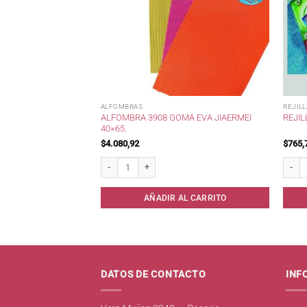
LLETAS
ALFOMBRAS
REJIL
A SUPER CUADRO
ALFOMBRA 3908 GOMA EVA JIAERMEI
REJIL
40×65.
$
4.080,92
$
765,
r Cuadro 42x60* cantidad
Alfombra 3908 Goma Eva Jiaermei 40x65. cantidad
Rejill
AL CARRITO
AÑADIR AL CARRITO
DATOS DE CONTACTO
INF