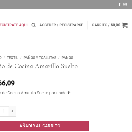
EGISTRATE AQUÍ
ACCEDER / REGISTRARSE
CARRITO /
$
0,00
O
/
TEXTIL
/
PAÑOS Y TOALLITAS
/
PANOS
ño de Cocina Amarillo Suelto
66,09
 de Cocina Amarillo Suelto por unidad*
de Cocina Amarillo Suelto cantidad
AÑADIR AL CARRITO