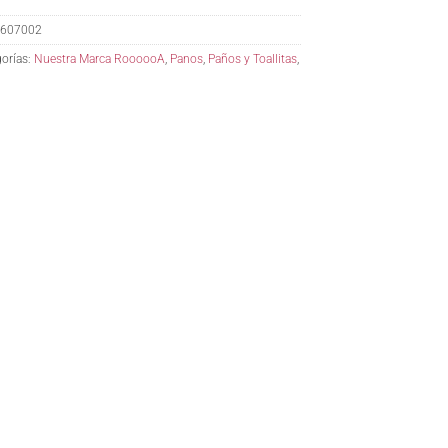
607002
orías:
Nuestra Marca RoooooA
,
Panos
,
Paños y Toallitas
,