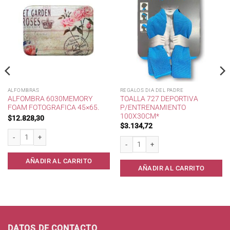
ALFOMBRAS
REGALOS DIA DEL PADRE
ALFOMBRA 6030MEMORY
TOALLA 727 DEPORTIVA
FOAM FOTOGRAFICA 45×65.
P/ENTRENAMIENTO
100X30CM*
$
12.828,30
$
3.134,72
tidad
Alfombra 6030Memory Foam Fotografica 45x65. cantidad
Toalla 727 Deportiva p/Entrenamiento 
AÑADIR AL CARRITO
AÑADIR AL CARRITO
DATOS DE CONTACTO