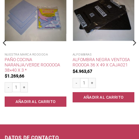
NUESTRA MARCA ROOOOOA
ALFOMBRAS
PAÑO COCINA
ALFOMBRA NEGRA VENTOSA
NARANJA/VERDE ROOOOOA
ROOOOA 36 X 49 X CAJA021
38×40 X 3 *
$
4.963,67
$
1.269,66
Liberty. cantidad
Alfombra negra ventosa Rooooa 36 x 49
Paño Cocina Naranja/Verde RoooooA 38x40 x 3 * cantidad
AÑADIR AL CARRITO
AÑADIR AL CARRITO
DATOS DE CONTACTO