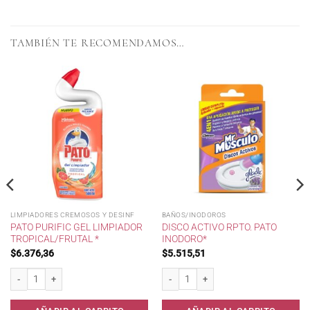
TAMBIÉN TE RECOMENDAMOS…
LIMPIADORES CREMOSOS Y DESINF
BAÑOS/INODOROS
PATO PURIFIC GEL LIMPIADOR
DISCO ACTIVO RPTO. PATO
TROPICAL/FRUTAL *
INODORO*
$
6.376,36
$
5.515,51
o* cantidad
Pato Purific Gel Limpiador Tropical/Frutal * cantidad
Disco Activo Rpto. PATO Inodoro* canti