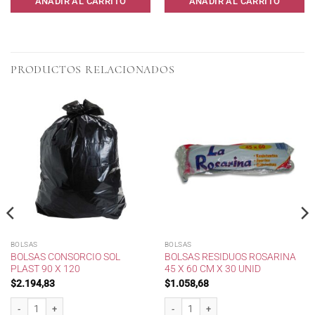
AÑADIR AL CARRITO
AÑADIR AL CARRITO
PRODUCTOS RELACIONADOS
BOLSAS
BOLSAS
BOLSAS CONSORCIO SOL
BOLSAS RESIDUOS ROSARINA
PLAST 90 X 120
45 X 60 CM X 30 UNID
$
2.194,83
$
1.058,68
/Alimento cantidad
Bolsas consorcio Sol PLast 90 x 120 cantidad
Bolsas residuos Rosarina 45 x 60 cm x 