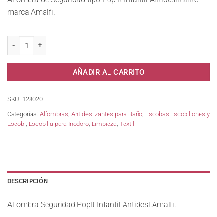
marca Amalfi.
Alfombra Seguridad PopIt Infantil Antidesl.Amalfi. cantidad
AÑADIR AL CARRITO
SKU:
128020
Categorías:
Alfombras
,
Antideslizantes para Baño
,
Escobas Escobillones y
Escobi
,
Escobilla para Inodoro
,
Limpieza
,
Textil
DESCRIPCIÓN
Alfombra Seguridad PopIt Infantil Antidesl.Amalfi.