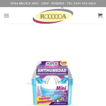
Saltar
VERA MUJICA 3843 - 2000 - ROSARIO - TEL: 0341 432-2424
al
contenido