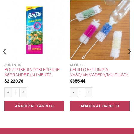
ALIMENTOS
CEPILLOS
BOLZIP IBERIA DOBLECIERRE
CEPILLO 574 LIMPIA
X5GRANDE P/ALIMENTO
VASO/MAMADERA/MULTIUSO*
$
2.220,78
$
855,44
eria cantidad
Bolzip IBERIA DobleCierre x5Grande p/Alimento cantidad
Cepillo 574 Limpia Vaso/Mamadera/Mul
AÑADIR AL CARRITO
AÑADIR AL CARRITO