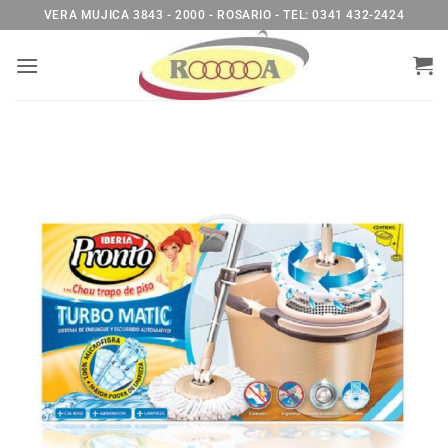
Saltar
VERA MUJICA 3843 - 2000 - ROSARIO - TEL: 0341 432-2424
al
contenido