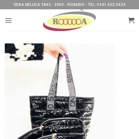
Saltar
VERA MUJICA 3843 - 2000 - ROSARIO - TEL: 0341 432-2424
al
contenido