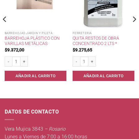
BARREHOJAS JARDIN Y PILETA
FERRETERIA
BARREHOJA PLÁSTICO CON
QUITA RESTOS DE OBRA
VARILLAS METÁLICAS
CONCENTRADO 2 LTS *
$
9.372,00
$
9.275,65
l * cantidad
Barrehoja Plástico con Varillas Metálicas cantidad
Quita Restos de Obra Concentrado 2 lts 
AÑADIR AL CARRITO
AÑADIR AL CARRITO
DATOS DE CONTACTO
Vera Mujica 3843
– Rosario
Lunes a Viernes de 7:00 a 16:00 horas