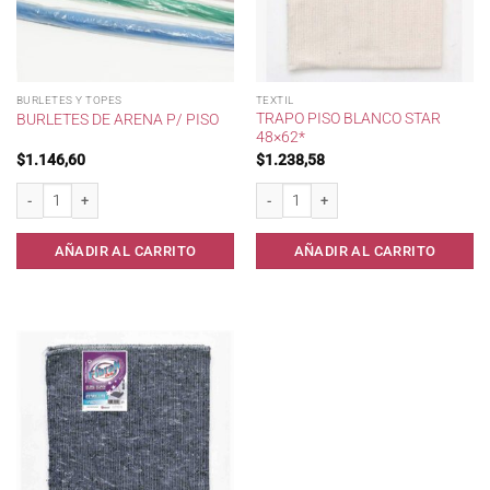
BURLETES Y TOPES
TEXTIL
TRAPO PISO BLANCO STAR
BURLETES DE ARENA P/ PISO
48×62*
$
1.146,60
$
1.238,58
Burletes de Arena p/ Piso cantidad
Trapo Piso Blanco STAR 48x62* cantida
AÑADIR AL CARRITO
AÑADIR AL CARRITO