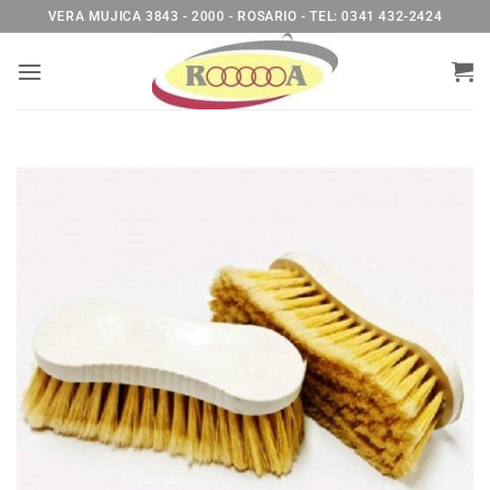
Saltar
VERA MUJICA 3843 - 2000 - ROSARIO - TEL: 0341 432-2424
al
contenido