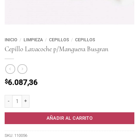
INICIO
/
LIMPIEZA
/
CEPILLOS
/
CEPILLOS
Cepillo Lavacoche p/Manguera Busgran
$
6.087,36
Cepillo Lavacoche p/Manguera Busgran cantidad
AÑADIR AL CARRITO
SKU:
110056