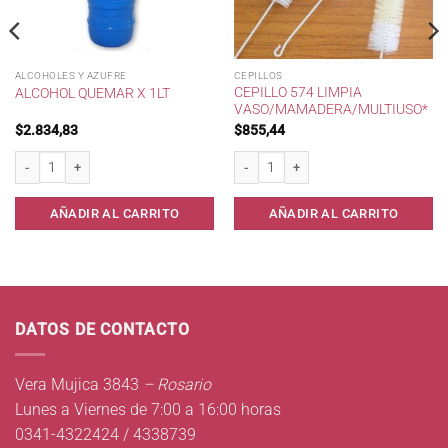
ALCOHOLES Y AZUFRE
CEPILLOS
CEPILLO 574 LIMPIA
ALCOHOL QUEMAR X 1LT
VASO/MAMADERA/MULTIUSO*
$
2.834,83
$
855,44
10 cantidad
Alcohol Quemar x 1lt cantidad
Cepillo 574 Limpia Vaso/Mamadera/Mul
AÑADIR AL CARRITO
AÑADIR AL CARRITO
DATOS DE CONTACTO
Vera Mujica 3843
– Rosario
Lunes a Viernes de 7:00 a 16:00 horas
0341-4322424 / 4338739