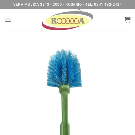
Saltar
VERA MUJICA 3843 - 2000 - ROSARIO - TEL: 0341 432-2424
al
contenido