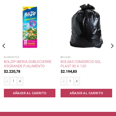
ALIMENTOS
BOLSAS
BOLZIP IBERIA DOBLECIERRE
BOLSAS CONSORCIO SOL
X5GRANDE P/ALIMENTO
PLAST 90 X 120
$
2.220,78
$
2.194,83
 cantidad
Bolzip IBERIA DobleCierre x5Grande p/Alimento cantidad
Bolsas consorcio Sol PLast 90 x 120 ca
AÑADIR AL CARRITO
AÑADIR AL CARRITO