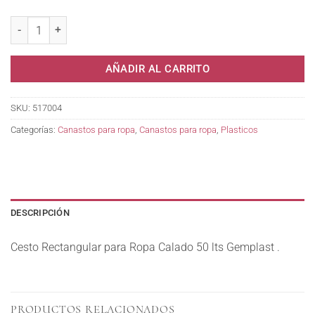
Cesto Rect.p/Ropa Calado 50 lts Gemplast . cantidad
AÑADIR AL CARRITO
SKU:
517004
Categorías:
Canastos para ropa
,
Canastos para ropa
,
Plasticos
DESCRIPCIÓN
Cesto Rectangular para Ropa Calado 50 lts Gemplast .
PRODUCTOS RELACIONADOS