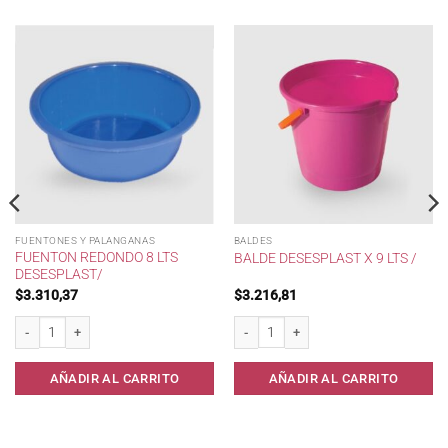
FUENTONES Y PALANGANAS
BALDES
FUENTON REDONDO 8 LTS
BALDE DESESPLAST X 9 LTS /
DESESPLAST/
$
3.310,37
$
3.216,81
Fuenton Redondo 8 lts Desesplast/ cantidad
Balde Desesplast x 9 lts / cantidad
or. cantidad
AÑADIR AL CARRITO
AÑADIR AL CARRITO