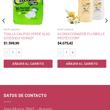
PERFUMERIA
PERFUMERIA
TOALLA CALIPSO VERDE ALAS
ACONDICIONADOR PLUSBELLE
S/DESOD.X16UNID*
PROTECCION*
$
1.599,90
$
4.075,42
Toalla Calipso Verde Alas s/Desod.x16unid* cantidad
Acondicionador Plusbelle Proteccion* c
t. 8x10x20 . cantidad
AÑADIR AL CARRITO
AÑADIR AL CARRITO
DATOS DE CONTACTO
Vera Mujica 3843
– Rosario