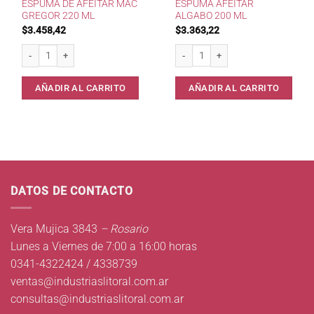
ESPUMA DE AFEITAR MAC
ESPUMA AFEITAR
GREGOR 220 ML
ALGABO 200 ML
$
3.458,42
$
3.363,22
Espuma de Afeitar Mac Gregor 220 ml cantidad
Espuma Afeitar Algabo 200 ml canti
AÑADIR AL CARRITO
AÑADIR AL CARRITO
DATOS DE CONTACTO
Vera Mujica 3843
– Rosario
Lunes a Viernes de 7:00 a 16:00 horas
0341-4322424 / 4338739
ventas@industriaslitoral.com.ar
consultas@industriaslitoral.com.ar