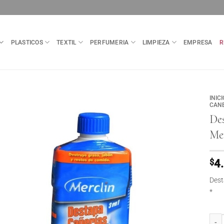
PLASTICOS
TEXTIL
PERFUMERIA
LIMPIEZA
EMPRESA
R
INICI
CANE
De
Mer
$
4
Dest
*
Desta