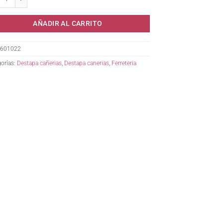
AÑADIR AL CARRITO
601022
orías:
Destapa cañerias
,
Destapa canerias
,
Ferreteria