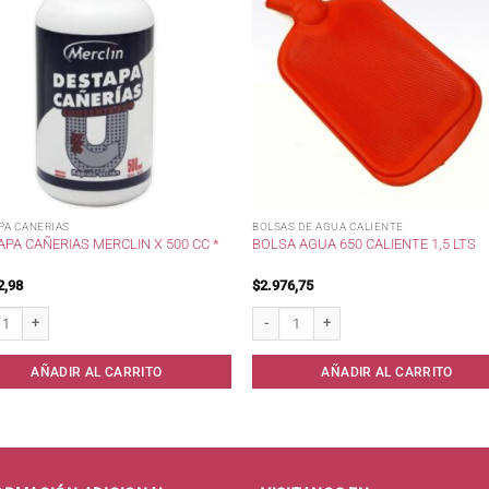
PA CANERIAS
BOLSAS DE AGUA CALIENTE
PA CAÑERIAS MERCLIN X 500 CC *
BOLSA AGUA 650 CALIENTE 1,5 LTS
2,98
$
2.976,75
a cañerias Merclin x 500 cc * cantidad
Bolsa Agua 650 Caliente 1,5 lts cantidad
AÑADIR AL CARRITO
AÑADIR AL CARRITO