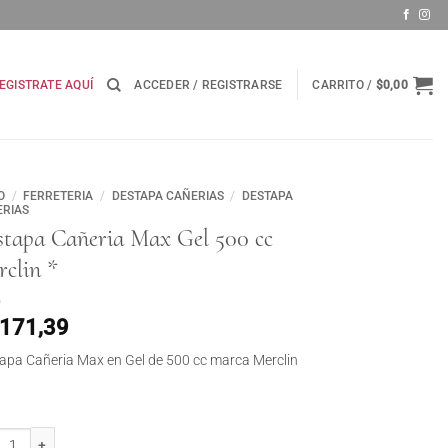
EGISTRATE AQUÍ
ACCEDER / REGISTRARSE
CARRITO /
$
0,00
O
/
FERRETERIA
/
DESTAPA CAÑERIAS
/
DESTAPA
RIAS
stapa Cañeria Max Gel 500 cc
clin *
.171,39
apa Cañeria Max en Gel de 500 cc marca Merclin
pa Cañeria Max Gel 500 cc Merclin * cantidad