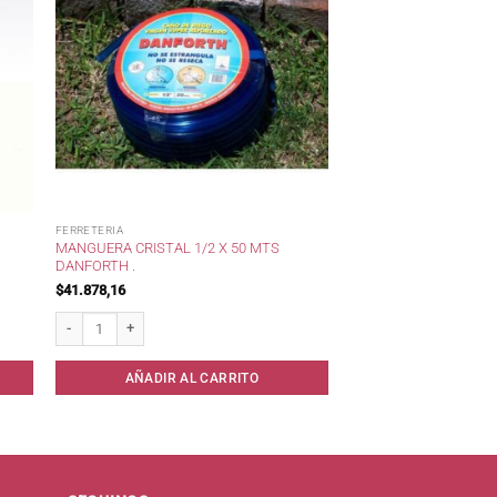
FERRETERIA
MANGUERA CRISTAL 1/2 X 50 MTS
DANFORTH .
$
41.878,16
Manguera Cristal 1/2 x 50 mts Danforth . cantidad
AÑADIR AL CARRITO