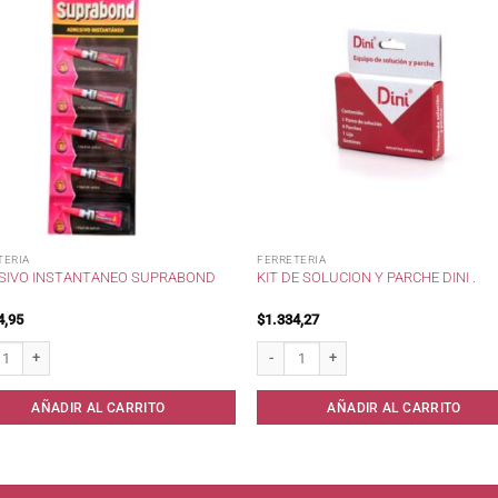
TERIA
FERRETERIA
SIVO INSTANTANEO SUPRABOND
KIT DE SOLUCION Y PARCHE DINI .
4,95
$
1.334,27
vo instantaneo Suprabond cantidad
Kit de solucion y parche Dini . cantidad
AÑADIR AL CARRITO
AÑADIR AL CARRITO