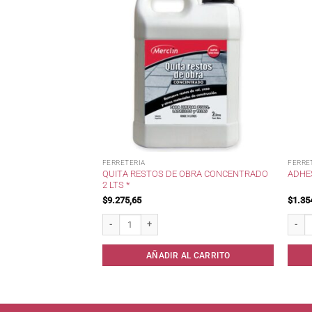
FERRETERIA
FERRE
1/2 X 20 MTS
QUITA RESTOS DE OBRA CONCENTRADO
ADHE
2 LTS *
$
9.275,65
$
1.35
x 20 mts Danforth. cantidad
Quita Restos de Obra Concentrado 2 lts * cantidad
Adhesi
AL CARRITO
AÑADIR AL CARRITO