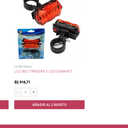
FERRETERIA
LUZ BICI TRASERA 5 LEDS MAKAO*
$
2.916,71
Luz Bici Trasera 5 Leds Makao* cantidad
AÑADIR AL CARRITO