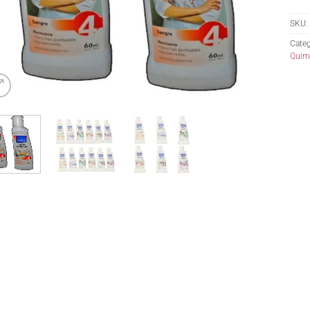
SKU:
Categ
Quimi