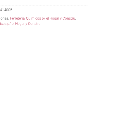
414005
orías:
Ferreteria
,
Quimicos p/ el Hogar y Constru
,
cos p/ el Hogar y Constru