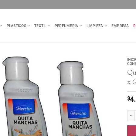
PLASTICOS
TEXTIL
PERFUMERIA
LIMPIEZA
EMPRESA
R
INICI
CON
Qu
x 6
$
4
Quita