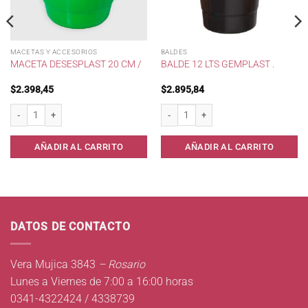
MACETAS Y ACCESORIOS
BALDES
MACETA DESESPLAST 20 CM /
BALDE 12 LTS GEMPLAST .
$
2.398,45
$
2.895,84
last * cantidad
Maceta Desesplast 20 cm / cantidad
Balde 12 lts Gemplast . cantidad
AÑADIR AL CARRITO
AÑADIR AL CARRITO
DATOS DE CONTACTO
Vera Mujica 3843
– Rosario
Lunes a Viernes de 7:00 a 16:00 horas
0341-4322424 / 4338739