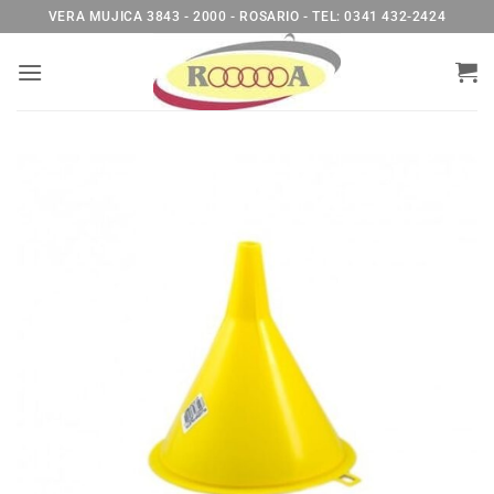
Saltar
VERA MUJICA 3843 - 2000 - ROSARIO - TEL: 0341 432-2424
al
contenido