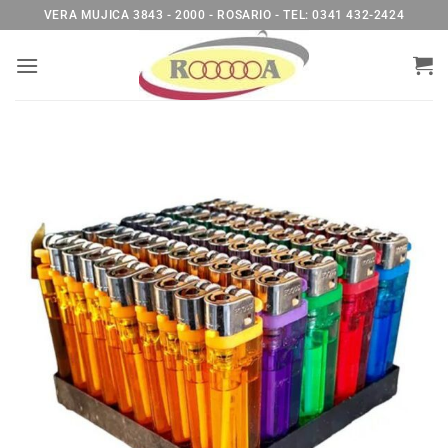
Saltar
VERA MUJICA 3843 - 2000 - ROSARIO - TEL: 0341 432-2424
al
contenido