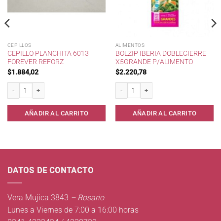
CEPILLOS
ALIMENTOS
CEPILLO PLANCHITA 6013
BOLZIP IBERIA DOBLECIERRE
FOREVER REFORZ
X5GRANDE P/ALIMENTO
$
1.884,02
$
2.220,78
30 unid cantidad
Cepillo Planchita 6013 Forever Reforz cantidad
Bolzip IBERIA DobleCierre x5Grande p/A
AÑADIR AL CARRITO
AÑADIR AL CARRITO
DATOS DE CONTACTO
Vera Mujica 3843
– Rosario
Lunes a Viernes de 7:00 a 16:00 horas