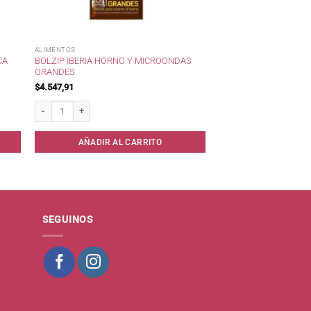
ALIMENTOS
CA
BOLZIP IBERIA HORNO Y MICROONDAS
GRANDES
$
4.547,91
limento cantidad
Bolzip Iberia Horno y Microondas Grandes cantidad
AÑADIR AL CARRITO
SEGUINOS