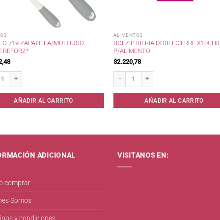
LOS
ALIMENTOS
LO 719 ZAPATILLA/MULTIUSO
BOLZIP IBERIA DOBLECIERRE X10CHI
T.REFORZ*
P/ALIMENTO
2,48
$
2.220,78
o 719 Zapatilla/Multiuso Plast.Reforz* cantidad
Bolzip IBERIA DobleCierre x10Chica p/A
AÑADIR AL CARRITO
AÑADIR AL CARRITO
ORMACIÓN ADICIONAL
VISITANOS EN:
 comprar
nes Somos
inos y condiciones