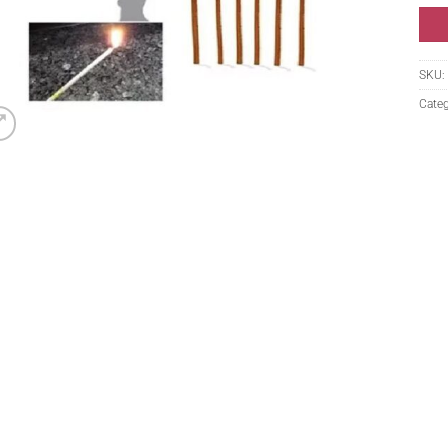
SKU:
Categ