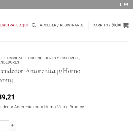
EGISTRATE AQUÍ
ACCEDER / REGISTRARSE
CARRITO /
$
0,00
O
/
LIMPIEZA
/
ENCENDEDORES Y FÓSFOROS
/
ENDEDORES
cendedor Antorchita p/Horno
oomy .
39,21
ndedor Antorchita para Horno Marca Broomy .
ndedor Antorchita p/Horno Broomy . cantidad