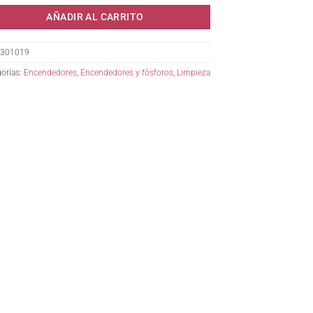
AÑADIR AL CARRITO
301019
orías:
Encendedores
,
Encendedores y fósforos
,
Limpieza