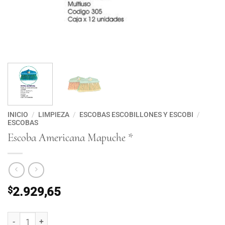
INICIO
/
LIMPIEZA
/
ESCOBAS ESCOBILLONES Y ESCOBI
/
ESCOBAS
Escoba Americana Mapuche *
$
2.929,65
Escoba Americana Mapuche * cantidad