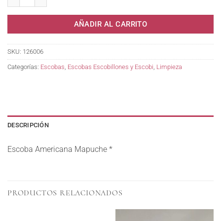
AÑADIR AL CARRITO
SKU:
126006
Categorías:
Escobas
,
Escobas Escobillones y Escobi
,
Limpieza
DESCRIPCIÓN
Escoba Americana Mapuche *
PRODUCTOS RELACIONADOS