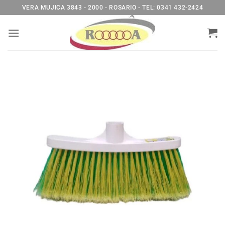
Saltar
VERA MUJICA 3843 - 2000 - ROSARIO - TEL: 0341 432-2424
al
contenido