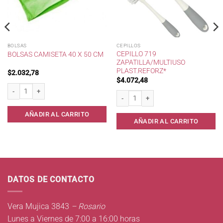
BOLSAS
CEPILLOS
CEPILLO 719
BOLSAS CAMISETA 40 X 50 CM
ZAPATILLA/MULTIUSO
PLAST.REFORZ*
$
2.032,78
$
4.072,48
10 cantidad
Bolsas camiseta 40 x 50 cm cantidad
Cepillo 719 Zapatilla/Multiuso Plast.Ref
AÑADIR AL CARRITO
AÑADIR AL CARRITO
DATOS DE CONTACTO
Vera Mujica 3843
– Rosario
Lunes a Viernes de 7:00 a 16:00 horas