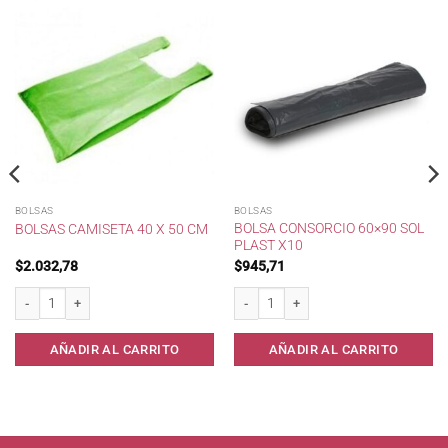
BOLSAS
BOLSAS
BOLSA CONSORCIO 60×90 SOL
BOLSAS CAMISETA 40 X 50 CM
PLAST X10
$
2.032,78
$
945,71
Bolsas camiseta 40 x 50 cm cantidad
Bolsa Consorcio 60x90 Sol Plast x10 ca
AÑADIR AL CARRITO
AÑADIR AL CARRITO