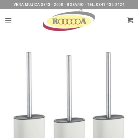
Saltar
VERA MUJICA 3843 - 2000 - ROSARIO - TEL: 0341 432-2424
al
contenido