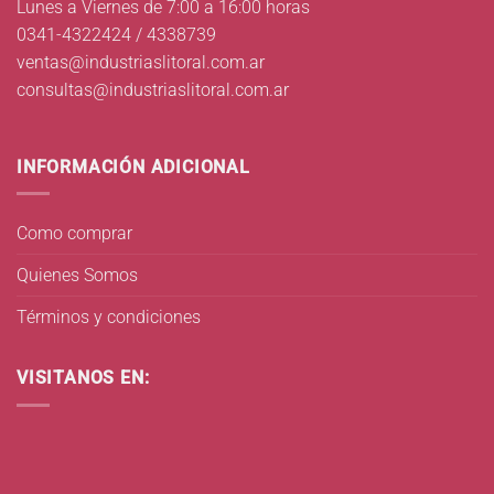
Lunes a Viernes de 7:00 a 16:00 horas
0341-4322424 / 4338739
ventas@industriaslitoral.com.ar
consultas@industriaslitoral.com.ar
INFORMACIÓN ADICIONAL
Como comprar
Quienes Somos
Términos y condiciones
VISITANOS EN: