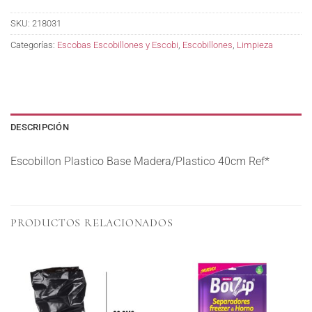
SKU:
218031
Categorías:
Escobas Escobillones y Escobi
,
Escobillones
,
Limpieza
DESCRIPCIÓN
Escobillon Plastico Base Madera/Plastico 40cm Ref*
PRODUCTOS RELACIONADOS