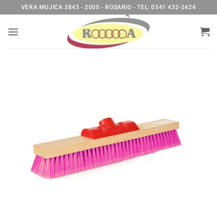
Saltar
VERA MUJICA 3843 - 2000 - ROSARIO - TEL: 0341 432-2424
al
contenido