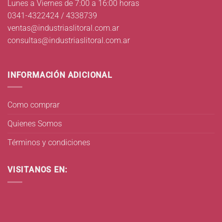
Lunes a Viernes de 7:00 a 16:00 horas
0341-4322424 / 4338739
ventas@industriaslitoral.com.ar
consultas@industriaslitoral.com.ar
INFORMACIÓN ADICIONAL
Como comprar
Quienes Somos
Términos y condiciones
VISITANOS EN: