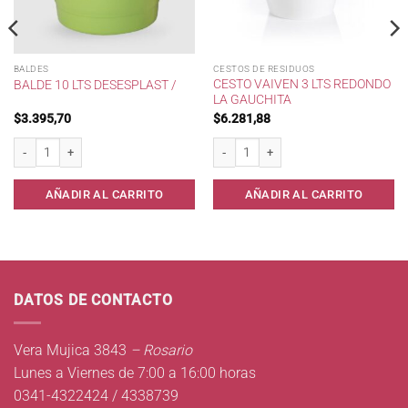
BALDES
CESTOS DE RESIDUOS
CESTO VAIVEN 3 LTS REDONDO
BALDE 10 LTS DESESPLAST /
LA GAUCHITA
$
3.395,70
$
6.281,88
Balde 10 lts Desesplast / cantidad
Cesto Vaiven 3 lts Redondo La Gauchita
AÑADIR AL CARRITO
AÑADIR AL CARRITO
DATOS DE CONTACTO
Vera Mujica 3843
– Rosario
Lunes a Viernes de 7:00 a 16:00 horas
0341-4322424 / 4338739