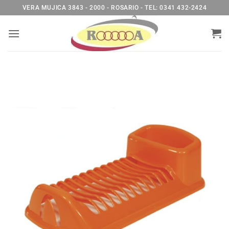
Saltar
VERA MUJICA 3843 - 2000 - ROSARIO - TEL: 0341 432-2424
al
contenido