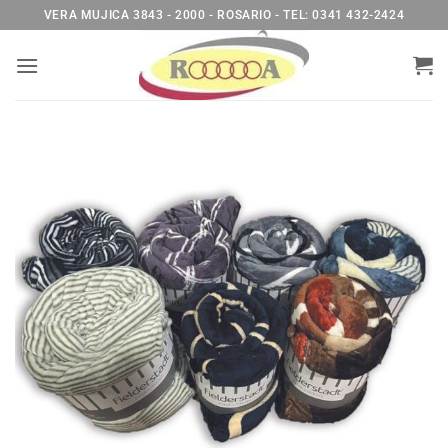
Saltar
VERA MUJICA 3843 - 2000 - ROSARIO - TEL: 0341 432-2424
al
contenido