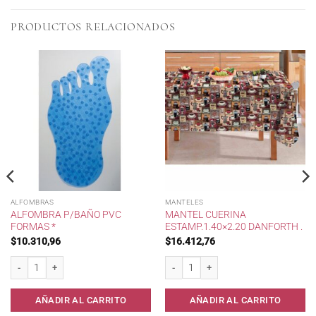
PRODUCTOS RELACIONADOS
ALFOMBRAS
MANTELES
ALFOMBRA P/BAÑO PVC
MANTEL CUERINA
FORMAS *
ESTAMP.1.40×2.20 DANFORTH .
$
10.310,96
$
16.412,76
ast.40x60* cantidad
Alfombra p/Baño pvc FORMAS * cantidad
Mantel Cuerina Estamp.1.40x2.20 Danfor
AÑADIR AL CARRITO
AÑADIR AL CARRITO