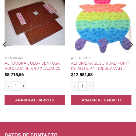
ALFOMBRAS
ALFOMBRAS
ALFOMBRA COLOR VENTOSA
ALFOMBRA SEGURIDAD POPIT
ROOOOOA 36 X 49 XCAJA022
INFANTIL ANTIDESL.AMALFI.
$
8.713,56
$
12.881,58
65. cantidad
Alfombra color ventosa Roooooa 36 x 49 xcaja022 cantidad
Alfombra Seguridad PopIt Infantil Antide
AÑADIR AL CARRITO
AÑADIR AL CARRITO
DATOS DE CONTACTO